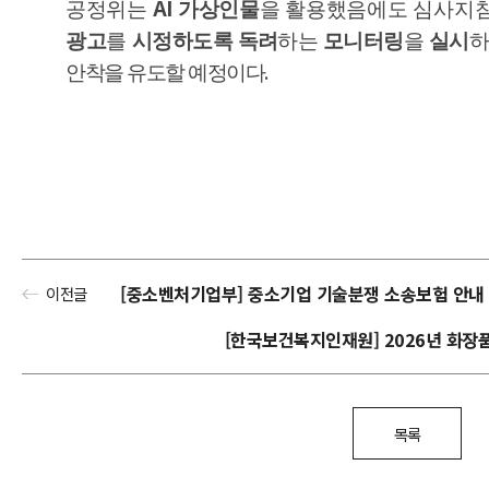
AI
공정위는
가상인물
을 활용했음에도 심사지
광고
를
시정하도록 독려
하는
모니터링
을
실시
.
안착을 유도할 예정이다
[중소벤처기업부] 중소기업 기술분쟁 소송보험 안내
이전글
[한국보건복지인재원] 2026년 화장품
목록