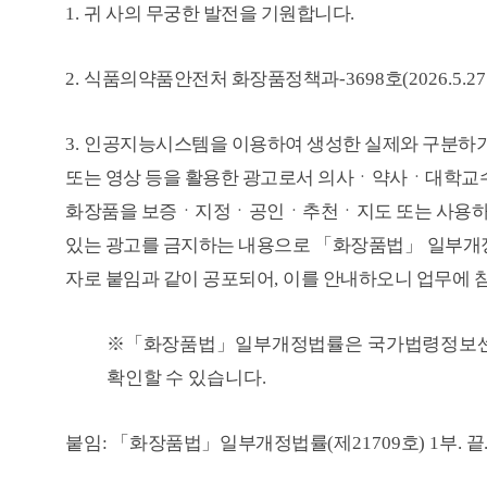
1.
귀 사의 무궁한 발전을 기원합니다
.
2.
식품의약품안전처 화장품정책과
-3698
호
(2026.5.27
3.
인공지능시스템을 이용하여 생성한 실제와 구분하기
또는 영상 등을 활용한 광고로서 의사ㆍ약사ㆍ대학교수
화장품을 보증ㆍ지정ㆍ공인ㆍ추천ㆍ지도 또는 사용하는
있는 광고를 금지하는 내용으로
「
화장품법
」
일부개
자로 붙임과 같이 공포되어
,
이를 안내하오니 업무에 
※「
화장품법
」
일부개정법률은 국가법령정보
확인할 수 있습니다
.
붙임
:
「
화장품법
」
일부개정법률
(
제
21709
호
) 1
부
.
끝