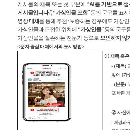
“
AI
게시물의 제목 또는 첫 부분에
를 기반으로 
.
”, “
”
게시물입니다
가상인물 포함
등의 문구를 표
·
영상 매체
를 통해
추천
보증하는 경우에도 가상인
“
”
가상인물과 근접한 위치에
가상인물
등의 문구
가상인물을 실존하는 전문가 등으로
오인하지 않
<
문자 중심 매체에서의 표시방법
>
①
제목 혹은
-
(
제목
)
앞에
[
가
-
(
본문
)
‘
포함된 
②
사진에
-
배경과 