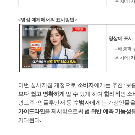
위치에
[
가
<
영상 매체에서의 표시방법
>
영상에 표시
-
배경과 
위치에
[
가
·
이번 심사지침 개정으로
소비자
에게는
추천
보
보다 쉽고 명확하게
알 수 있게 하여
합리적
인
소
·
광고주
인플루언서 등
수범자
에게는 가상인물
가이드라인
을
제시
함으로써
법 위반
예측 가능성
.
기대된다