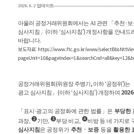
2026. 6. 2 업데이트-------------------------------------------------------------
·
아울러 공정거래위원회에서는 AI 관련
「
추천
보
(
‘
’)
심사지침
」
이하
심사지침
개정사항을 안내드리
바랍니다.
보도자료: https://www.ftc.go.kr/www/selectBbsNttVie
pageUnit=10&pageIndex=1&searchCnd=all&key=12&b
(
,
‘
’)
공정거래위원회
위원장 주병기
이하
공정위
는
(
‘
’)
2026
광고 심사지침
」
이하
심사지침
개정하여
「
표시
·
광고의 공정화에 관한 법률
」
은
부당한 
❷
❸
❹
과장
,
기만
,
부당 비교
,
비방 등 네 가지로
심사지침
은
공정위가
추천ㆍ보증
등을
활용한