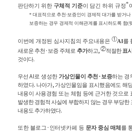
*
판단하기
위한
구체적 기준
이 담긴 하위 규정
*
대표적으로
추천
·
보증인이 경제적 대가를 받거나
보증하는 경우 경제적 이해관계를 표시하도록 함
(
①
이번에 개정된 심사지침의 주요내용은
AI
를
②
·
,
새로운 추
천
보증 주체로
추가
하고
적절한
표
.
것이다
AI
·
우선
로 생성한
가상인물이 추천
보증
하는 경
.
,
하였다
나아가
가상인물임을 표시했음에도 해
내용이 사용경험 또는 체험 등
에 근거한
것으로 
발생한 경험적 사실에 부합하지 않는 경우 부당한
.
내용도 추가하였다
·
또한 블
로그
인터넷카페 등
문자 중심 매체
를 