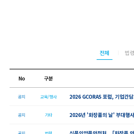
전체
법
No
구분
2026 GCORAS 포럼, 기업
공지
교육/행사
2026년 '화장품의 날' 부대행
공지
기타
식품의약품안전처, 「화장품 안
공지
법령