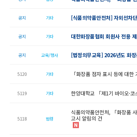
[식품의약품안전처] 자외선차단
공지
기타
대한화장품협회 회원사 전용 제
공지
기타
[법정의무교육] 2026년도 화
공지
교육/행사
「화장품 점자 표시 등에 대한 
5120
기타
한양대학교 「제1기 바이오·
5119
기타
식품의약품안전처, 「화장품 사
고시 알림의 건
5118
법령