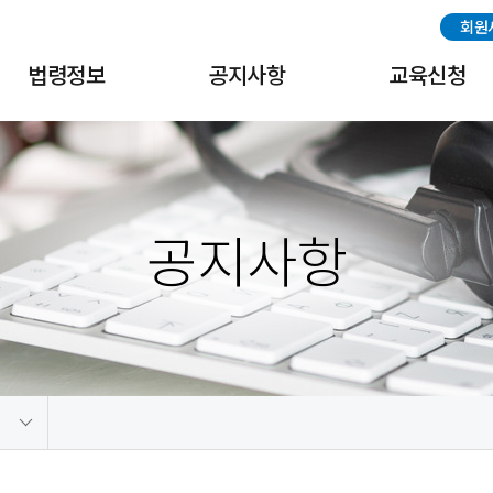
회원
법령정보
공지사항
교육신청
국내법령
공지사항
교육신청
해외법령
협회일정
교육수료증출력
공지사항
중국법령
나고야 의정서