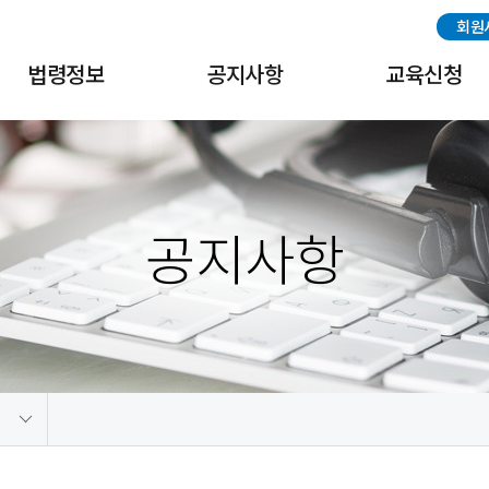
회원
법령정보
공지사항
교육신청
국내법령
공지사항
교육신청
해외법령
협회일정
교육수료증출력
공지사항
중국법령
나고야 의정서