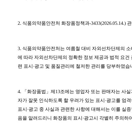
2.
식품의약품안전처 화장품정책과
-3433(2026.05.14.)
관
3.
식품의약품안전처는 여름철 대비 자외선차단제의 소
에 따라 자외선차단제의 정확한 정보 제공과 법적 요건
련 표시
·
광고 및 품질관리에 철저한 관리를 당부하였습
4.
「
화장품법
」
제
13
조에는 영업자 또는 판매자는 사실
자가 잘못 인식하도록 할 우려가 있는 표시
·
광고를 엄격
표시
·
광고 중 사실과 관련한 사항에 대해서는 이를 실증
음을 알려드리니 화장품의 표시
·
광고시 각별히 주의하