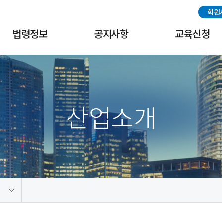
회원
법령정보
공지사항
교육신청
국내법령
공지사항
교육신청
해외법령
협회일정
교육수료증출력
산업소개
중국법령
나고야 의정서