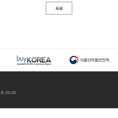
목록
등포-2013호