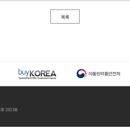
목록
등포-2013호