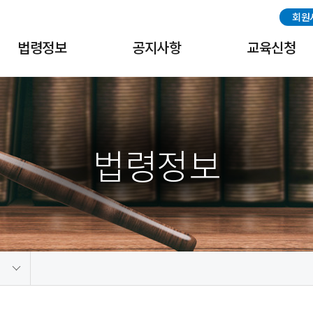
회원
법령정보
공지사항
교육신청
국내법령
공지사항
교육신청
해외법령
협회일정
교육수료증출력
법령정보
중국법령
나고야 의정서