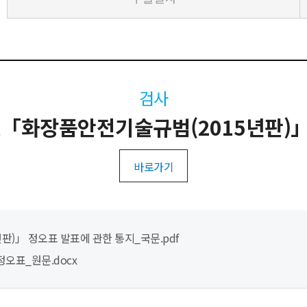
검사
화장품안전기술규범(2015년판)」
바로가기
판)」 정오표 발표에 관한 통지_국문.pdf
정오표_원문.docx