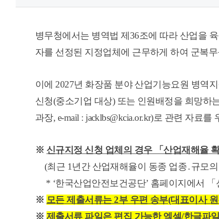
병무청에서는 병역법 제36조에 따라 산업을 
자를 선정된 지정업체에 근무하게 하여 군복무
이에 2027년 화장품 분야 산업기능요원 병
신청(중소기업 대상) 또는 인원배정을 희망하는
과장, e-mail : jacklbs@kcia.or.kr)로
※
신규지정 신청 업체의 경우 「산업재해율 
(
최근 1년간 산업재해율이 동종 업종
․
규모의
*
‘한국산업안전보건공단’ 홈페이지에서 「산
※
모든 제출서류는 2부 우편 송부(대표이사 원
※
제출서류 파일은 편집 가능한 엑셀/한글파일로 반드