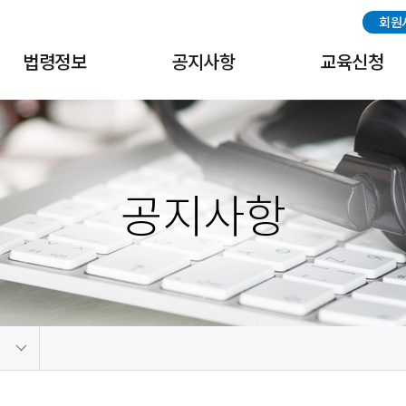
회원
법령정보
공지사항
교육신청
국내법령
공지사항
교육신청
해외법령
협회일정
교육수료증출력
공지사항
중국법령
나고야 의정서