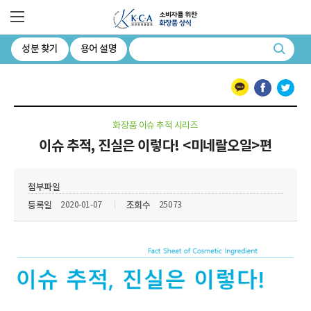
소비자를 위한 화장품 상식 대한화장품협회
전체메뉴
성분 찾기
용어 설명
검색
카카오톡
페이스북
트위터
화장품 이슈 추적 시리즈
이슈 추적, 진실은 이렇다! <미네랄오일>편
첨부파일
등록일
조회수
2020-01-07
25073