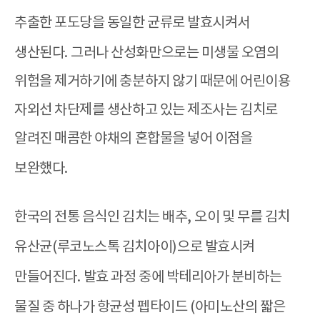
추출한 포도당을 동일한 균류로 발효시켜서
생산된다
.
그러나 산성화만으로는 미생물 오염의
위험을 제거하기에 충분하지 않기 때문에 어린이용
자외선 차단제를 생산하고 있는 제조사는 김치로
알려진 매콤한 야채의 혼합물을 넣어 이점을
보완했다
.
한국의 전통 음식인 김치는 배추
,
오이 및 무를 김치
유산균
(
루코노스톡 김치아이
)
으로 발효시켜
만들어진다
.
발효 과정 중에 박테리아가 분비하는
물질 중 하나가 항균성 펩타이드
(
아미노산의 짧은