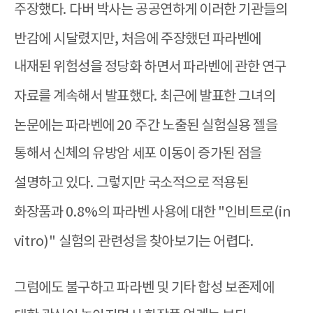
주장했다
.
다버 박사는 공공연하게 이러한 기관들의
반감에 시달렸지만
,
처음에 주장했던 파라벤에
내재된 위험성을 정당화 하면서 파라벤에 관한 연구
자료를 계속해서 발표했다
.
최근에 발표한 그녀의
논문에는 파라벤에
20
주간 노출된 실험실용 젤을
통해서 신체의 유방암 세포 이동이 증가된 점을
설명하고 있다
.
그렇지만 국소적으로 적용된
화장품과
0.8%
의 파라벤 사용에 대한
"
인비트로
(in
vitro)"
실험의 관련성을 찾아보기는 어렵다
.
그럼에도 불구하고 파라벤 및 기타 합성 보존제에