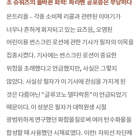
조 슈워츠의 올바른 화학
:
파라벤 공포증은 부당하다
몬트리올
–
각종 소비재 리콜과 관련된 이야기가
너무나 흔하게 회자되고 있는 요즈음
,
오염된
어린이용 썬스크린 로션에 관한 기사가 필자의 이목을
집중시켰다
.
기사에는 썬스크린 로션이 중요한
위험을 초래했다고 언급했지만
,
사실은 그렇지
않았다
.
사실상 필자가 이 기사에 관심을 가지게 된
것은 다름아닌
"
글루코노 델타락톤
"
이 언급되었기
때문이다
.
이 성분은 필자가 대학원생 시절
광범위하게 연구했던 화합물질로써 여러 탄수화물을
합성할 때 사
용했던 시재료였다
.
이런
!
자외선 차단제