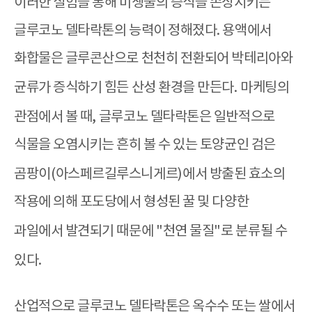
이러한 실험을 통해 미생물의 증식을 손상시키는
글루코노 델타락톤의 능력이 정해졌다.
용액에서
화합물은 글루콘산으로 천천히 전환되어 박테리아와
균류가 증식하기 힘든 산성 환경을 만든다
.
마케팅의
관점에서 볼 때,
글루코노 델타락톤은 일반적으로
식물을 오염시키
는 흔히 볼 수 있는 토양균인 검은
곰팡이
(
아스페르길루스니게르
)
에서 방출된 효소의
작용에 의해 포도당에서 형성된 꿀 및 다양한
과일에서 발견되기 때문에
"
천연 물질
"
로 분류될 수
있다
.
산업적으로 글루코노 델타락톤은 옥수수 또는 쌀에서