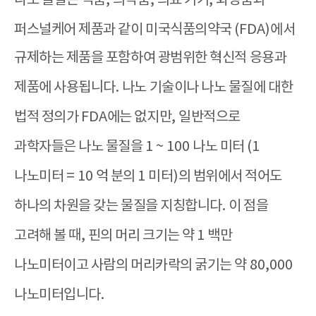
나노 물질은 식품
,
의약품
,
의료 기기
,
화장품과
퍼스널케어 제품과 같이 미국식품의약국
(FDA)
에서
규제하는 제품을 포함하여 광범위한 혁신적 응용과
제품에 사용됩니다
.
나노 기술이나 나노 물질에 대한
법적 정의가
FDA
에는 없지만
,
일반적으로
과학자들은 나노 물질을
1 ~ 100
나노 미터
(1
나노미터
= 10
억 분의
1
미터
)
의 범위에서 적어도
하나의 차원을 갖는 물질을 지칭합니다
.
이 점을
고려해 볼 때
,
핀의 머리 크기는 약
1
백만
나노미터이고 사람의 머리카락의 굵기는 약
80,000
나노미터입니다
.