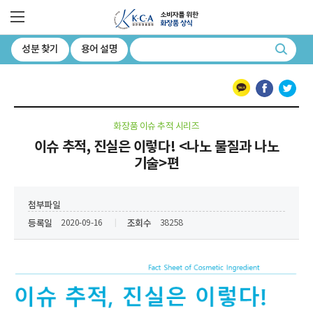
소비자를 위한 화장품 상식 대한화장품협회
전체메뉴
성분 찾기
용어 설명
검색
카카오톡
페이스북
트위터
화장품 이슈 추적 시리즈
이슈 추적, 진실은 이렇다! <나노 물질과 나노
기술>편
첨부파일
등록일
조회수
2020-09-16
38258