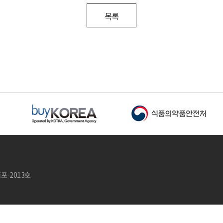
목록
등포-2013호