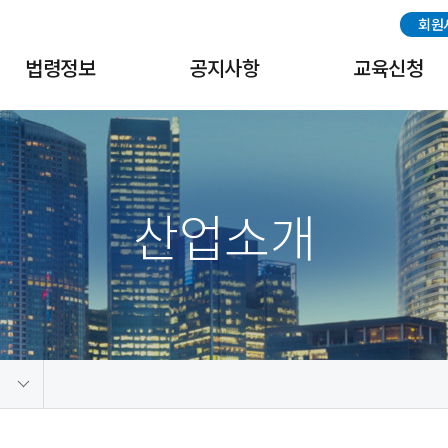
회원
법령정보
공지사항
교육신청
국내법령
공지사항
교육신청
해외법령
협회일정
교육수료증출력
산업소개
중국법령
나고야 의정서