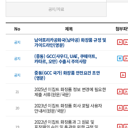
공지/자료
No
제목
첨부파
남아프리카공화국(남아공) 화장품 규정 및
공지
가이드라인(영문)
(중동) GCC(사우디, UAE, 쿠웨이트,
공지
카타르, 오만) 수출시 주의사항
중동(GCC 국가) 화장품 안전요건 초안
공지
(영문)
2025년 이집트 화장품 정보 변경에 필요한
21
제출 서류(원문/국문)
2023년 이집트 화장품 회사 포털 사용자
20
안내서(원문/국문)
2022년 이집트 화장품과 그 원료 및
포장재의 수입 및 통관을 위한 규정 및
19