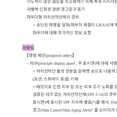
의도하지 않은 흡입을 최소화하기 위해 특정 지시사
·
라벨에 인화성 관련 경고문구 표기
·
․
파우더형 자외선차단제의 경우
,
∘
승인된 제형을 설정
파우더 제형이
에 
(
GRASE
파우더에 대해 추가적인 정보 요청
라벨링
【
명령 제안
】
(proposed order)
주 표시면
에 아래 사항
· PDP(principle display panel :
)
∘
자외선차단 활성 성분을 알파벳 순으로 나열하
로션
스프레이 등
을 기재
(
,
)
∘
태양으로 인한 피부 암 또는 피부 조기 노화를
검증된 바가 없는 자외선차단제
의 경우
(SPF 2-14)
표시면
에 표시된
지수에 별표
를 해서
)
SPF
(*)
, Dr
경고
를 소비자가
(Skin Cancer/Skin Aging Alert)”