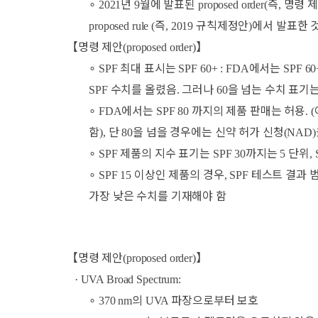
∘
년
월에 발표된
즉
명령 
2021
9
proposed order(
,
즉
규칙제정안
에서 발표한 
proposed rule (
, 2019
)
【
명령 제안
】
(proposed order)
∘
최대 표시는
에서는
SPF
SPF 60+ : FDA
SPF 60
수치를 올렸음
그러나
을 넘는 수치 표기
SPF
.
60
∘
에서는
까지의 제품 판매는 허용
FDA
SPF 80
. (
함
단
을 넘을 경우에는 신약 허가 신청
),
80
(NAD)
∘
제품의 지수 표기는
까지는
단위
SPF
SPF 30
5
,
∘
이상인 제품의 경우
테스트 결과 
SPF 15
, SPF
가장 낮은 수치를 기재해야 함
【
명령 제안
】
(proposed order)
· UVA Broad Spectrum:
∘
의
파장으로부터 보호
370 nm
UVA