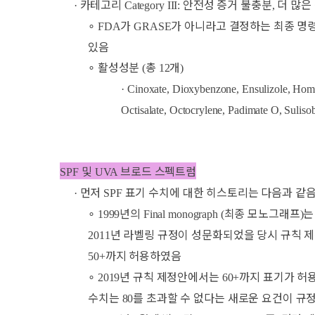
카테고리
안전성 증거 불충분
더 많은
·
Category III:
,
∘
가
가 아니라고 결정하는 최종 명령
FDA
GRASE
있음
∘
활성성분
총
개
(
12
)
· Cinoxate, Dioxybenzone, Ensulizole, Homo
Octisalate, Octocrylene, Padimate O, Suli
및
브로드 스펙트럼
SPF
UVA
먼저
표기 수치에 대한 히스토리는 다음과 같
·
SPF
∘
년의
최종 모노그래프
1999
Final monograph (
)
년 라벨링 규정이 성문화되었을 당시 규칙 
2011
까지 허용하였음
50+
∘
년 규칙 제정안에서는
까지 표기가 허
2019
60+
수치는
를 초과할 수 없다는 새로운 요건이 규
80