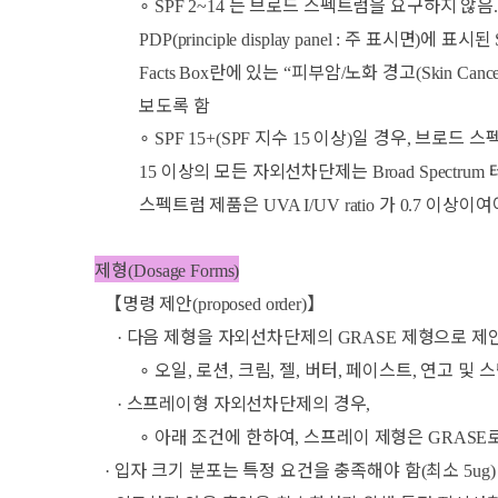
∘
는 브로드 스펙트럼을 요구하지 않음
SPF 2~14
주 표시면
에 표시된
PDP(principle display panel :
)
란에 있는
피부암
노화 경고
Facts Box
“
/
(Skin Cance
보도록 함
∘
지수
이상
일 경우
브로드 스
SPF 15+(SPF
15
)
,
이상의 모든 자외선차단제는
15
Broad Spectrum
스펙트럼 제품은
가
이상이여
UVA I/UV ratio
0.7
제형
(Dosage Forms)
【
명령 제안
】
(proposed order)
다음 제형을 자외선차단제의
제형으로 제
·
GRASE
∘
오일
로션
크림
젤
버터
페이스트
연고 및 
,
,
,
,
,
,
스프레이형 자외선차단제의 경우
·
,
∘
아래 조건에 한하여
스프레이 제형은
,
GRASE
입자 크기 분포는 특정 요건을 충족해야 함
최소
·
(
5ug)