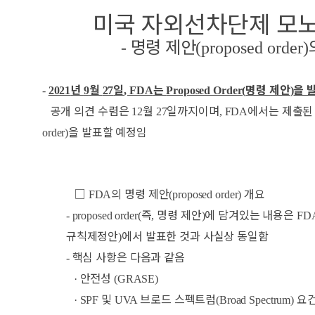
미국 자외선차단제 모
명령 제안
-
(proposed order)
년
월
일
는
명령 제안
을 
-
2021
9
27
, FDA
Proposed Order(
)
공개 의견 수렴은
월
일까지이며
에서는 제출된
12
27
, FDA
을 발표할 예정임
order)
□
의 명령 제안
개요
FDA
(proposed order)
즉
명령 제안
에 담겨있는 내용은
- proposed order(
,
)
FD
규칙제정안
에서 발표한 것과 사실상 동일함
)
핵심 사항은 다음과 같음
-
안전성
·
(GRASE)
및
브로드 스펙트럼
요
· SPF
UVA
(Broad Spectrum)