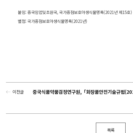
붙임: 중국임업및초원국, 국가중점보호야생식물명록(2021년 제15호)
별첨: 국가중점보호야생식물명록(2021년)
중국식품약품검정연구원,「화장품안전기술규범(201
이전글
목록